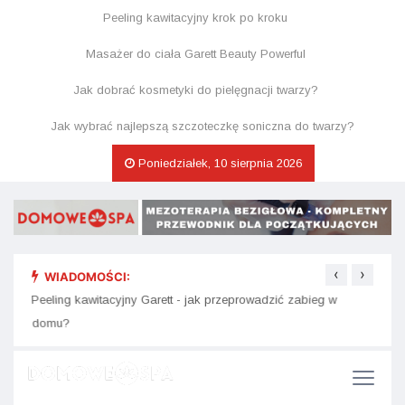
Peeling kawitacyjny krok po kroku
Masażer do ciała Garett Beauty Powerful
Jak dobrać kosmetyki do pielęgnacji twarzy?
Jak wybrać najlepszą szczoteczkę soniczna do twarzy?
Poniedziałek, 10 sierpnia 2026
‹
›
WIADOMOŚCI:
e się
Peeling kawitacyjny Garett - jak przeprowadzić zabieg w
Kosme
domu?