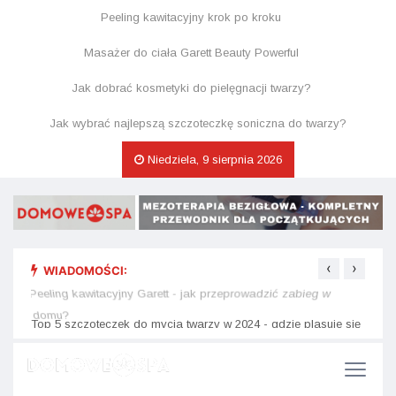
Peeling kawitacyjny krok po kroku
Masażer do ciała Garett Beauty Powerful
Jak dobrać kosmetyki do pielęgnacji twarzy?
Jak wybrać najlepszą szczoteczkę soniczna do twarzy?
Niedziela, 9 sierpnia 2026
‹
›
WIADOMOŚCI:
e się
Peeling kawitacyjny Garett - jak przeprowadzić zabieg w
Kosme
domu?