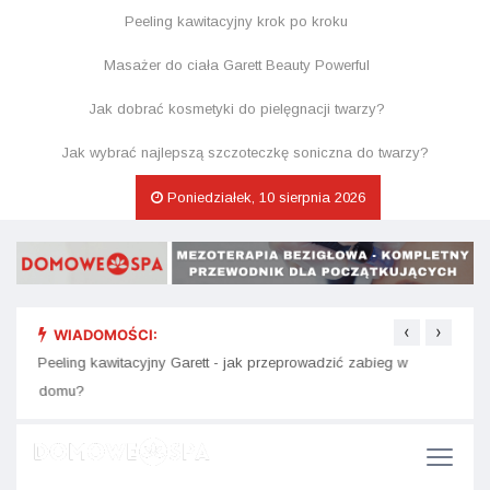
Peeling kawitacyjny krok po kroku
Masażer do ciała Garett Beauty Powerful
Jak dobrać kosmetyki do pielęgnacji twarzy?
Jak wybrać najlepszą szczoteczkę soniczna do twarzy?
Poniedziałek, 10 sierpnia 2026
‹
›
WIADOMOŚCI:
e się
Peeling kawitacyjny Garett - jak przeprowadzić zabieg w
Kosme
domu?